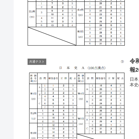
令
共通テスト
報2
日本
本史