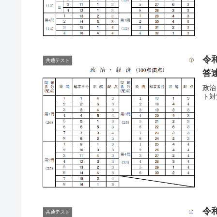
令
共通テスト
答速
政治
ト対
令
共通テスト