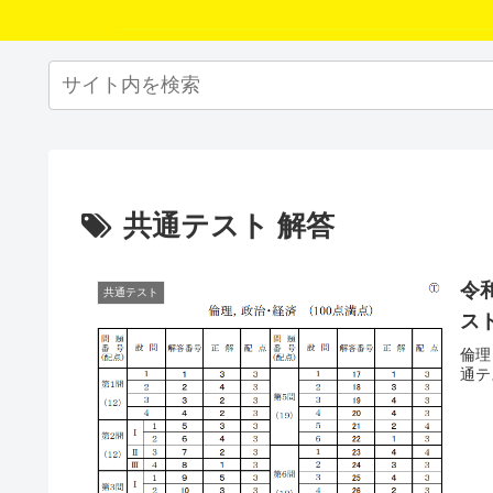
共通テスト 解答
令
共通テスト
ス
倫理
通テ