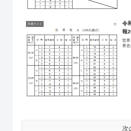
令
共通テスト
報2
世界
界史
次