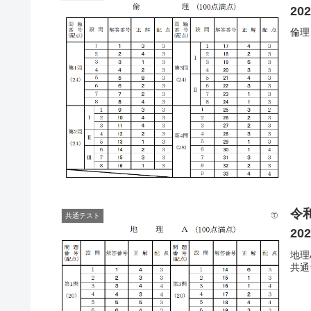
20
倫理
令
共通テスト
20
地理
共通