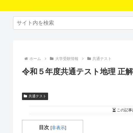
ホーム
大学受験情報
共通テスト
令和５年度共通テスト地理 正解 
共通テスト
この記事
目次
[
非表示
]