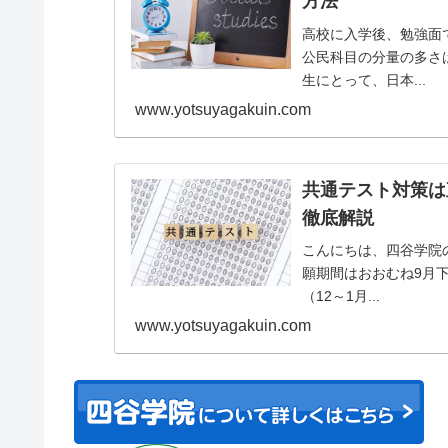
方法
高校に入学後、勉強面
公民科目の分量の多さ
生にとって、日本...
www.yotsuyagakuin.com
共通テスト対策は
徹底解説
こんにちは、四谷学院
願期間はおおむね9月下
（12～1月...
www.yotsuyagakuin.com