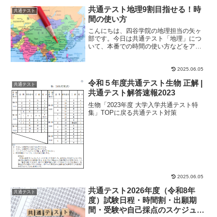
共通テスト地理9割目指せる！時
共通テスト
間の使い方
こんにちは、四谷学院の地理担当の矢ヶ
部です。今日は共通テスト「地理」につ
いて、本番での時間の使い方などをアド
バイスしたいと思います。共通テストで
「地理A」「地理...
2025.06.05
令和５年度共通テスト生物 正解 |
共通テスト
共通テスト解答速報2023
生物「2023年度 大学入学共通テスト特
集」TOPに戻る共通テスト対策
2025.06.05
共通テスト2026年度（令和8年
共通テスト
度）試験日程・時間割・出願期
間・受験や自己採点のスケジュー