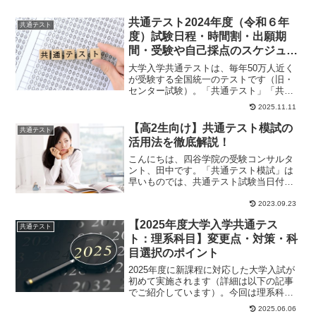
共通テスト2024年度（令和６年
共通テスト
度）試験日程・時間割・出願期
間・受験や自己採点のスケジュー
ル
大学入学共通テストは、毎年50万人近く
が受験する全国統一のテストです（旧・
センター試験）。「共通テスト」「共
テ」などとも呼ばれます。今年の試験実
2025.11.11
施期日、2024...
【高2生向け】共通テスト模試の
共通テスト
活用法を徹底解説！
こんにちは、四谷学院の受験コンサルタ
ント、田中です。「共通テスト模試」は
早いものでは、共通テスト試験当日付近
に行われる「共通テスト同日模試」があ
ります。丸1年前...
2023.09.23
【2025年度大学入学共通テス
共通テスト
ト：理系科目】変更点・対策・科
目選択のポイント
2025年度に新課程に対応した大学入試が
初めて実施されます（詳細は以下の記事
でご紹介しています）。今回は理系科目
の数学・理科、そして新設の情報につい
2025.06.06
て、変更点や...