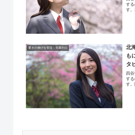
する
す。
北
驚きの伸びを実現｜先輩列伝
も
タ
四谷
する
す。