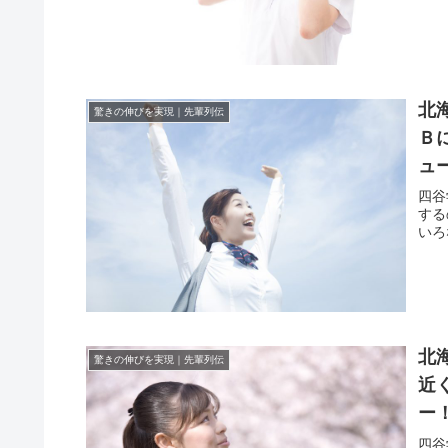
北
驚きの伸びを実現｜先輩列伝
Ｂ
ュ
四谷
する
いろ
北
驚きの伸びを実現｜先輩列伝
近
ー
四谷