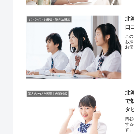
北
オンライン予備校・塾の活用法
口
この
お探
お伝
北
驚きの伸びを実現｜先輩列伝
で
タ
四谷
する
す。