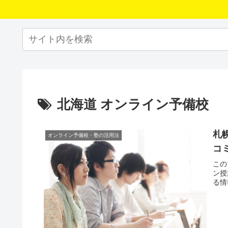
北海道 オンライン予備校
札
オンライン予備校・塾の活用法
コ
この
ン授
る情