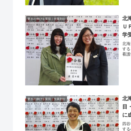
北
驚きの伸びを実現｜先輩列伝
Ｕ
学
北海
する
看護
北
驚きの伸びを実現｜先輩列伝
目
に
学
四谷
する