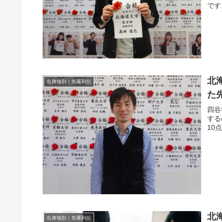
です
北
出身地別｜先輩列伝
た
四谷
する
10
北
出身地別｜先輩列伝