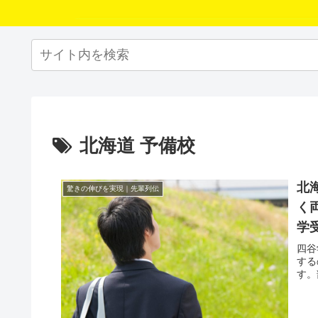
北海道 予備校
北
驚きの伸びを実現｜先輩列伝
く
学
四谷
する
す。