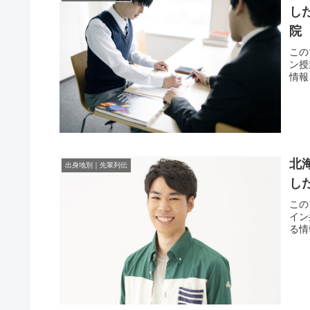
し
院
この
ン授
情報
北
出身地別｜先輩列伝
し
この
イン
る情