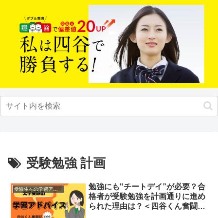
受験勉強 計画
勉強にも‟チートデイ”が必要？合
受験生への学習アドバイス
格者が受験勉強を計画通りに進め
られた理由は？＜四谷くん奮闘記
⑤＞