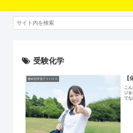
受験化学
【
教科別学習アドバイス
こん
ジを
てな