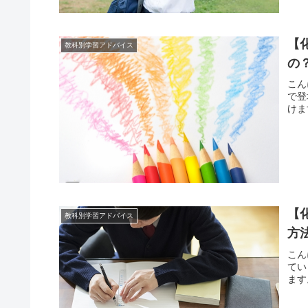
【
教科別学習アドバイス
の
こん
で登
けま
【
教科別学習アドバイス
方
こん
てい
ます