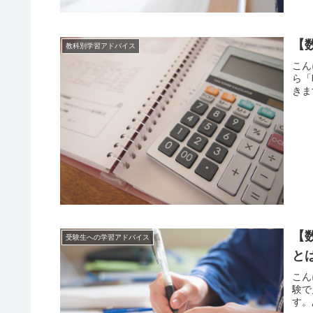
【
教科別学習アドバイス
こん
ら「
きま
【
受験生への学習アドバイス
と
こん
験で
す。