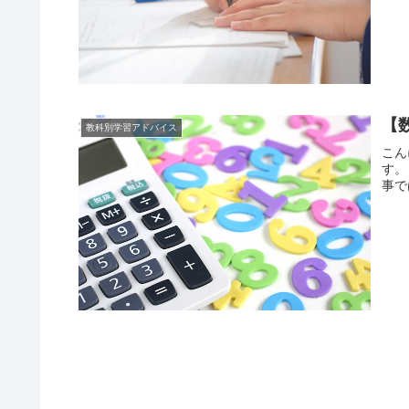
【
教科別学習アドバイス
こん
す。
事で