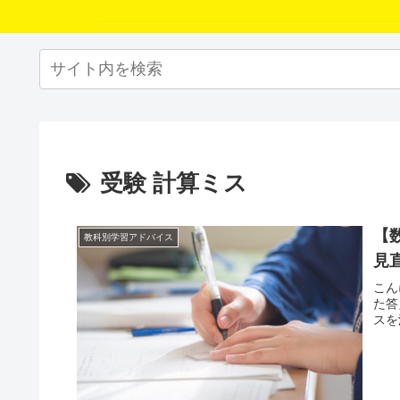
受験 計算ミス
【
教科別学習アドバイス
見
こん
た答
スを