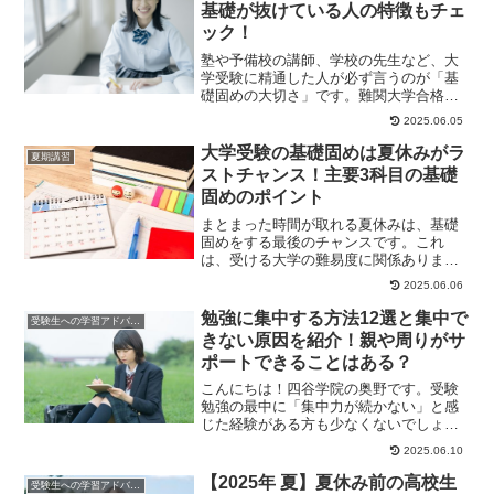
基礎が抜けている人の特徴もチェ
ック！
塾や予備校の講師、学校の先生など、大
学受験に精通した人が必ず言うのが「基
礎固めの大切さ」です。難関大学合格者
の体験記でも「基礎が大切」というコメ
2025.06.05
ントをよく見かけ...
大学受験の基礎固めは夏休みがラ
夏期講習
ストチャンス！主要3科目の基礎
固めのポイント
まとまった時間が取れる夏休みは、基礎
固めをする最後のチャンスです。これ
は、受ける大学の難易度に関係ありませ
ん。難関大学を志望する受験生でも、基
2025.06.06
礎が抜けていると点...
勉強に集中する方法12選と集中で
受験生への学習アドバイス
きない原因を紹介！親や周りがサ
ポートできることはある？
こんにちは！四谷学院の奥野です。受験
勉強の最中に「集中力が続かない」と感
じた経験がある方も少なくないでしょ
う。一方で集中力は、環境を整えたり意
2025.06.10
識の持ち方を工夫し...
【2025年 夏】夏休み前の高校生
受験生への学習アドバイス