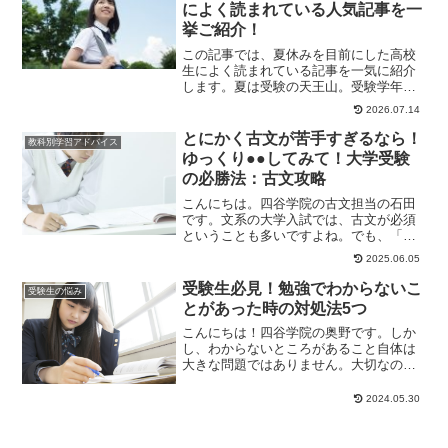
によく読まれている人気記事を一
挙ご紹介！
この記事では、夏休みを目前にした高校
生によく読まれている記事を一気に紹介
します。夏は受験の天王山。受験学年の3
年生に限らず、1・2年生もライバルが一
2026.07.14
段とギアを上...
とにかく古文が苦手すぎるなら！
教科別学習アドバイス
ゆっくり●●してみて！大学受験
の必勝法：古文攻略
こんにちは。四谷学院の古文担当の石田
です。文系の大学入試では、古文が必須
ということも多いですよね。でも、「古
文が嫌い！」「全然わからない！」とい
2025.06.05
う受験生も実は意...
受験生必見！勉強でわからないこ
受験生の悩み
とがあった時の対処法5つ
こんにちは！四谷学院の奥野です。しか
し、わからないところがあること自体は
大きな問題ではありません。大切なの
は、わからないことを放置せずに適切に
対処することです。...
2024.05.30