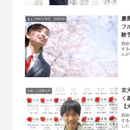
慶
驚きの伸びを実現｜先輩列伝
フ
験
四谷
する
んが
京
合格した先輩の声
く
【
四谷
する
した