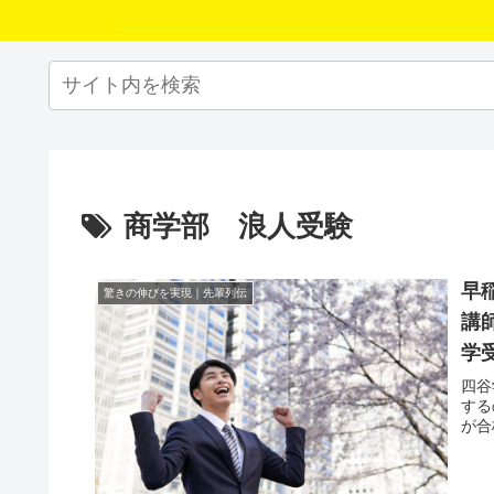
商学部 浪人受験
早
驚きの伸びを実現｜先輩列伝
講
学
四谷
する
が合