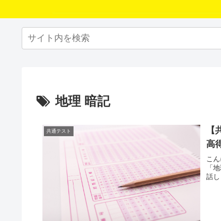
地理 暗記
【
共通テスト
高
こん
「地
話し