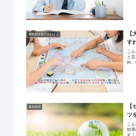
【
教科別学習アドバイス
す
こん
と言
科、
【
夏期講習
ツ
こん
効果
す！