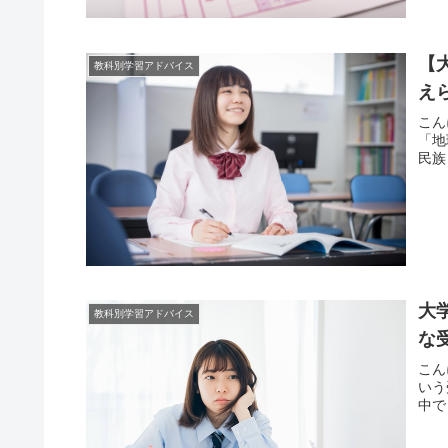
【
教科別学習アドバイス
え
こん
「地
民族
大
教科別学習アドバイス
な
こん
いう
中で