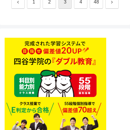
前
次
1
2
3
4
48
へ
へ