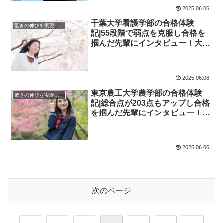
2025.06.06
千葉大学看護学部の合格体験
驚きの伸びを実現｜先輩列伝
記|55段階で弱点を克服し合格を
掴んだ先輩にインタビュー！大学
受験予備校四谷学院
2025.06.06
東京農工大学農学部の合格体験
驚きの伸びを実現｜先輩列伝
記|総合点が203点もアップし合格
を掴んだ先輩にインタビュー！大
学受験予備校四谷学院
2025.06.06
次のページ