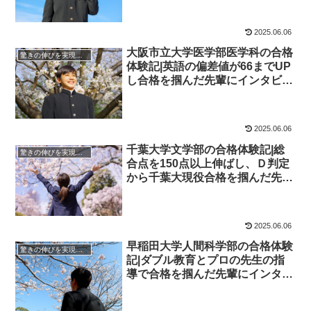
学院
2025.06.06
大阪市立大学医学部医学科の合格
驚きの伸びを実現｜先輩列伝
体験記|英語の偏差値が66までUP
し合格を掴んだ先輩にインタビュ
ー！大学受験予備校四谷学院
2025.06.06
千葉大学文学部の合格体験記|総
驚きの伸びを実現｜先輩列伝
合点を150点以上伸ばし、Ｄ判定
から千葉大現役合格を掴んだ先輩
にインタビュー！大学受験予備校
四谷学院
2025.06.06
早稲田大学人間科学部の合格体験
驚きの伸びを実現｜先輩列伝
記|ダブル教育とプロの先生の指
導で合格を掴んだ先輩にインタビ
ュー！大学受験予備校四谷学院