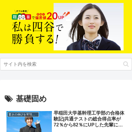
基礎固め
早稲田大学基幹理工学部の合格体
驚きの伸びを実現｜先輩列伝
験記|共通テストの総合得点率が
72％から82％にUPした先輩にイ
ンタビュー！大学受験予備校四谷