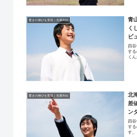
青
驚きの伸びを実現｜先輩列伝
く
ビ
四谷
する
くん
北
驚きの伸びを実現｜先輩列伝
差
ン
四谷
する
す。