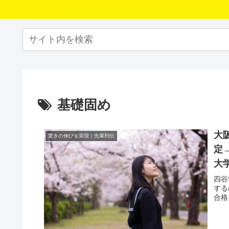
基礎固め
大
驚きの伸びを実現｜先輩列伝
定
大
四谷
する
合格