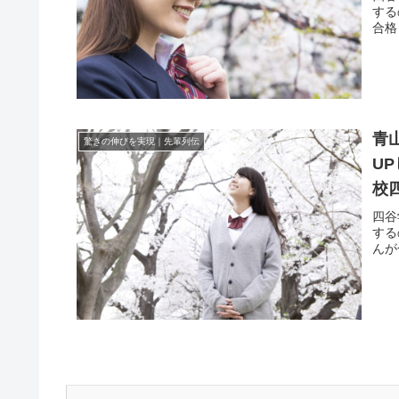
する
合格
青
驚きの伸びを実現｜先輩列伝
U
校
四谷
する
んが