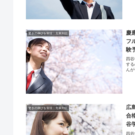
慶
驚きの伸びを実現｜先輩列伝
フ
験
四谷
する
んが
広
驚きの伸びを実現｜先輩列伝
合
谷
四谷