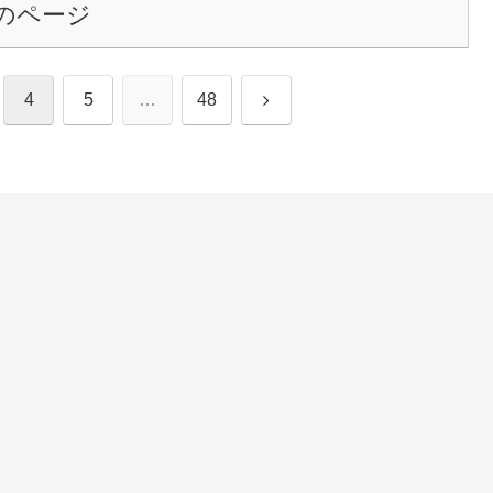
のページ
次
4
5
…
48
へ