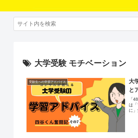
大学受験 モチベーション
大
受験生への学習アドバイス
と
「4
は「
に」