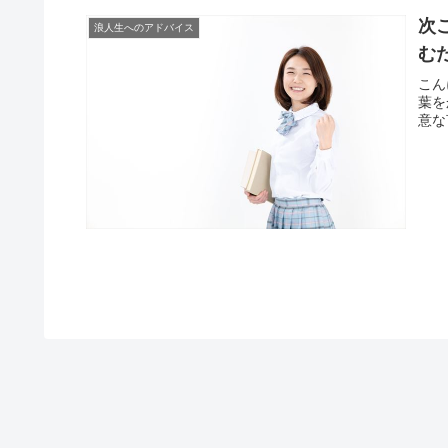
次
浪人生へのアドバイス
む
こん
葉を
意な