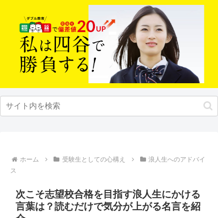
ホーム
受験生としての心構え
浪人生へのアドバイ
ス
次こそ志望校合格を目指す浪人生にかける
言葉は？読むだけで気分が上がる名言を紹