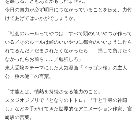
を感じることもあるかもしれません。
今日の努力が必ず明日につながっていることを伝え、力付
けてあげてはいかがでしょうか。
「社会のルールってやつは すべて頭のいいやつが作って
いる／そのルールは頭のいいやつに都合のいいように作ら
れてるんだ／だまされたくなかったら……損して負けたく
なかったらお前ら……／勉強しろ」
東大受験をテーマにした人気漫画『ドラゴン桜』の主人
公、桜木健二の言葉。
「才能とは、情熱を持続させる能力のこと」
スタジオジブリで『となりのトトロ』『千と千尋の神隠
し』などを手がけてきた世界的なアニメーション作家、宮
崎駿の言葉。