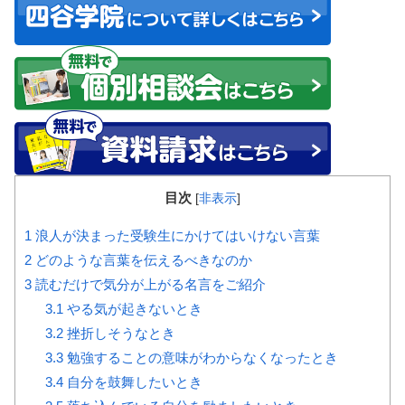
目次
[
非表示
]
1
浪人が決まった受験生にかけてはいけない言葉
2
どのような言葉を伝えるべきなのか
3
読むだけで気分が上がる名言をご紹介
3.1
やる気が起きないとき
3.2
挫折しそうなとき
3.3
勉強することの意味がわからなくなったとき
3.4
自分を鼓舞したいとき