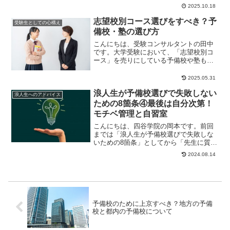
りません。特に、「予備校を変えるなら
2025.10.18
いつまで間に合う...
志望校別コース選びをすべき？予
受験生としての心構え
備校・塾の選び方
こんにちは、受験コンサルタントの田中
です。大学受験において、「志望校別コ
ース」を売りにしている予備校や塾もあ
れば、「学力別コース」にこだわってい
る予備校もありま...
2025.05.31
浪人生が予備校選びで失敗しない
浪人生へのアドバイス
ための8箇条④最後は自分次第！
モチベ管理と自習室
こんにちは、四谷学院の岡本です。前回
までは「浪人生が予備校選びで失敗しな
いための8箇条」としてから「先生に質問
しやすいか」・「自分の足りないところ
2024.08.14
を見つけてフォ...
予備校のために上京すべき？地方の予備
校と都内の予備校について