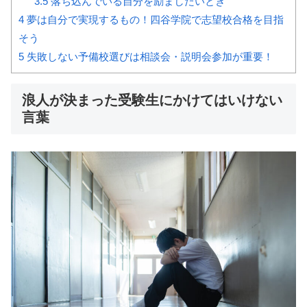
3.5
落ち込んでいる自分を励ましたいとき
4
夢は自分で実現するもの！四谷学院で志望校合格を目指
そう
5
失敗しない予備校選びは相談会・説明会参加が重要！
浪人が決まった受験生にかけてはいけない
言葉