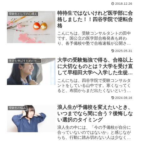
予備校への入学式...
2018.12.26
特待生ではないけれど医学部に合
受験生としての心構え
格しました！！四谷学院で逆転合
格
こんにちは、受験コンサルタントの田中
です。国公立の医学部合格発表も終わ
り、各予備校や塾で合格速報が公開され
ました。そんな中、「四谷学院から医学
2025.05.31
部に合格するのは特...
大学の受験勉強で得る、合格以上
学力を伸ばすためのヒント
に大切なものとは？大学を受け直
して早稲田大学へ入学した生徒の
場合
こんにちは、四谷学院で受験コンサルタ
ントをしている山中です。寒くなってく
ると、布団からまだ出たくないという気
持ちが強くなりますね。そんな悪魔の誘
2024.08.16
惑にには負けず、...
浪人生が予備校を変えたいとき、
受験生の悩み
いつまでなら間に合う？後悔しな
い選択のタイミング
浪人生の中には、「今の予備校が自分に
合っていないのではないか」と感じなが
らも、行動に踏み切れない人は少なくあ