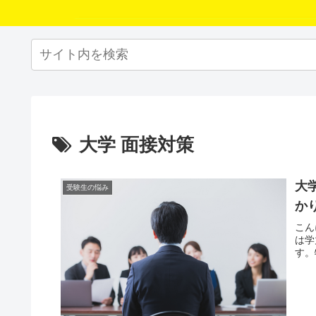
大学 面接対策
大
受験生の悩み
か
こん
は学
す。