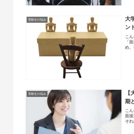
大
受験生の悩み
ン
こん
「面
め、
【
受験生の悩み
期
こん
面接
それ