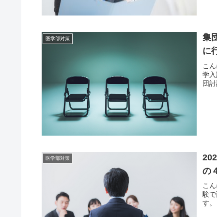
集
医学部対策
に
こん
学入
団討
2
医学部対策
の
こん
験で
す。