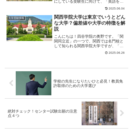
にしている受験生に向けて、「英語をど
う対策していけばいいか？」といった疑
2025.06.04
問にわかりやすく...
関西学院大学は東京でいうとどん
大学受験情報
な大学？偏差値や大学の特徴を解
説
こんにちは！四谷学院の奥野です。「関
関同立近」の一つで、関西では名門校と
して知られる関西学院大学ですが、「東
京でいうとどのレベル？」と考える方も
2025.06.26
多いのではないで...
学校の先生になりたいひと必見！教員免
許取得のための大学選び
絶対チェック！センター試験出願の注意
点４つ