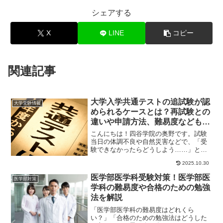
シェアする
X
LINE
コピー
関連記事
大学入学共通テストの追試験が認
大学受験情報
められるケースとは？再試験との
違いや申請方法、難易度なども詳
しく解説！
こんにちは！四谷学院の奥野です。試験
当日の体調不良や自然災害などで、「受
験できなかったらどうしよう……」と不
安になっている方もいるのではないでし
2025.10.30
ょうか。大学入学...
医学部医学科受験対策！医学部医
医学部対策
学科の難易度や合格のための勉強
法を解説
「医学部医学科の難易度はどれくら
い？」「合格のための勉強法はどうした