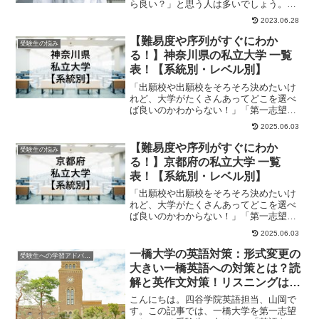
ら良い？」と思う人は多いでしょう。医
学部医学科は、特に国立大学は人気があ
2023.06.28
り、難易度が非常に高...
【難易度や序列がすぐにわか
受験生の悩み
る！】神奈川県の私立大学 一覧
表！【系統別・レベル別】
「出願校や出願校をそろそろ決めたいけ
れど、大学がたくさんあってどこを選べ
ば良いのかわからない！」「第一志望は
決まった！でも、併願先はどこにすれば
2025.06.03
良いんだろう？」...
【難易度や序列がすぐにわか
受験生の悩み
る！】京都府の私立大学 一覧
表！【系統別・レベル別】
「出願校や出願校をそろそろ決めたいけ
れど、大学がたくさんあってどこを選べ
ば良いのかわからない！」「第一志望は
決まった！でも、併願先はどこにすれば
2025.06.03
良いんだろう？」...
一橋大学の英語対策：形式変更の
受験生への学習アドバイス
大きい一橋英語への対策とは？読
解と英作文対策！リスニングはな
くなる？
こんにちは。四谷学院英語担当、山岡で
す。この記事では、一橋大学を第一志望