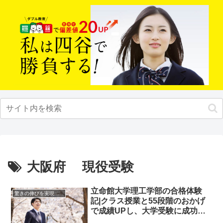
大阪府 現役受験
立命館大学理工学部の合格体験
驚きの伸びを実現｜先輩列伝
記|クラス授業と55段階のおかげ
で成績UPし、大学受験に成功し
た先輩にインタビュー！大学受験