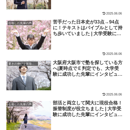
予備校四谷学院
2025.06.06
苦手だった日本史が33点→94点
合格した先輩の声
に！テキストはバイブルとして持
ち歩いていました | 大学受験に成
功した先輩にインタビュー【大学
受験予備校四谷学院】
2025.06.06
大阪府大阪市で塾を探している方
驚きの伸びを実現｜先輩列伝
へ|夏時点でＥ判定でも、大学受
験に成功した先輩にインタビュ
ー！大学受験予備校四谷学院
2025.06.06
部活と両立して関大に現役合格！
合格した先輩の声
振替制度が役立ちました | 大学受
験に成功した先輩にインタビュー
【大学受験予備校四谷学院】