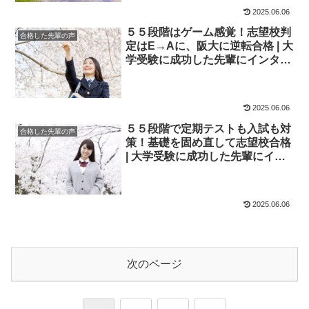
2025.06.06
５５段階はゲーム感覚！志望校判
合格した先輩の声
定はE→Aに、阪大に逆転合格 | 大
学受験に成功した先輩にインタビ
ュー【大学受験予備校四谷学院】
2025.06.06
５５段階で定期テストも入試も対
合格した先輩の声
策！基礎を固め直して志望校合格
| 大学受験に成功した先輩にイン
タビュー【大学受験予備校四谷学
院】
2025.06.06
次のページ