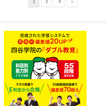
次
1
2
3
へ