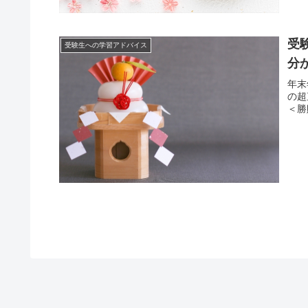
受
受験生への学習アドバイス
分
年末
の超
＜勝