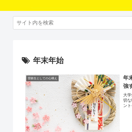
年末年始
年
受験生としての心構え
強
大学
切な
ント