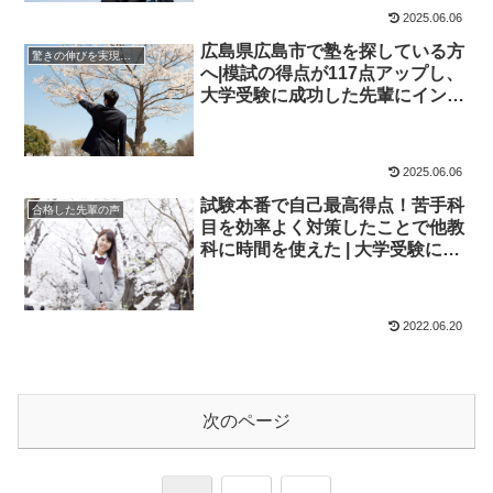
2025.06.06
広島県広島市で塾を探している方
驚きの伸びを実現｜先輩列伝
へ|模試の得点が117点アップし、
大学受験に成功した先輩にインタ
ビュー！大学受験予備校四谷学院
2025.06.06
試験本番で自己最高得点！苦手科
合格した先輩の声
目を効率よく対策したことで他教
科に時間を使えた | 大学受験に成
功した先輩にインタビュー【大学
受験予備校四谷学院】
2022.06.20
次のページ