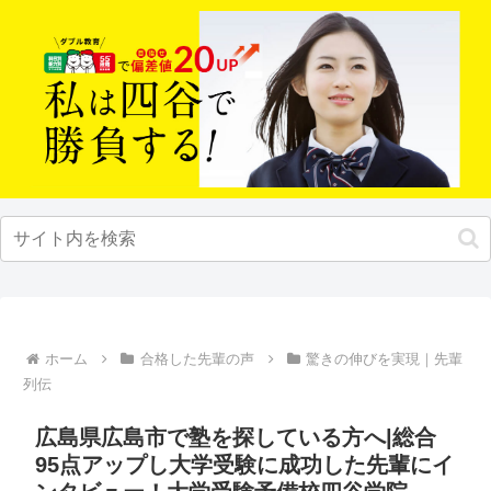
ホーム
合格した先輩の声
驚きの伸びを実現｜先輩
列伝
広島県広島市で塾を探している方へ|総合
95点アップし大学受験に成功した先輩にイ