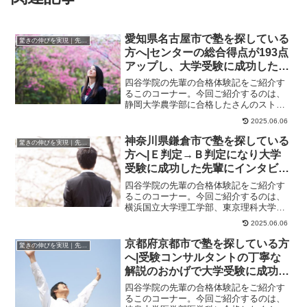
愛知県名古屋市で塾を探している
驚きの伸びを実現｜先輩列伝
方へ|センターの総合得点が193点
アップし、大学受験に成功した先
輩にインタビュー！大学受験予備
四谷学院の先輩の合格体験記をご紹介す
校四谷学院
るこのコーナー。今回ご紹介するのは、
静岡大学農学部に合格したさんのストー
リーです。短期・長期の目標が設けられ
2025.06.06
ておりやる気を維...
神奈川県鎌倉市で塾を探している
驚きの伸びを実現｜先輩列伝
方へ|Ｅ判定→Ｂ判定になり大学
受験に成功した先輩にインタビュ
ー！大学受験予備校四谷学院
四谷学院の先輩の合格体験記をご紹介す
るこのコーナー。今回ご紹介するのは、
横浜国立大学理工学部、東京理科大学基
礎工学部、明治大学理工学部に合格した
2025.06.06
くんのストーリー...
京都府京都市で塾を探している方
驚きの伸びを実現｜先輩列伝
へ|受験コンサルタントの丁寧な
解説のおかげで大学受験に成功し
た先輩にインタビュー！大学受験
四谷学院の先輩の合格体験記をご紹介す
予備校四谷学院
るこのコーナー。今回ご紹介するのは、