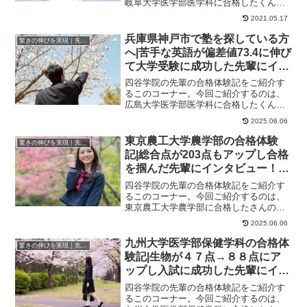
岐阜大学医学部医学科に合格したくんの
ストーリーです。点数が伸び悩んでいた
2021.05.17
学生時代四谷学院...
兵庫県神戸市で塾を探している方
驚きの伸びを実現｜先輩列伝
へ|苦手な英語が偏差値73.4に伸び
て大学受験に成功した先輩にイン
タビュー！大学受験予備校四谷学
四谷学院の先輩の合格体験記をご紹介す
院
るこのコーナー。今回ご紹介するのは、
広島大学医学部医学科に合格したくんの
ストーリーです。55段階で基礎からやり
2025.06.06
直して苦手を克...
東京農工大学農学部の合格体験
驚きの伸びを実現｜先輩列伝
記|総合点が203点もアップし合格
を掴んだ先輩にインタビュー！大
学受験予備校四谷学院
四谷学院の先輩の合格体験記をご紹介す
るこのコーナー。今回ご紹介するのは、
東京農工大学農学部に合格したさんのス
トーリーです。さんが合格した大学東京
2025.06.06
農工大学農学部東...
九州大学医学部保健学科の合格体
驚きの伸びを実現｜先輩列伝
験記|生物が４７点→８８点にア
ップし入試に成功した先輩にイン
タビュー！大学受験予備校四谷学
四谷学院の先輩の合格体験記をご紹介す
院
るこのコーナー。今回ご紹介するのは、