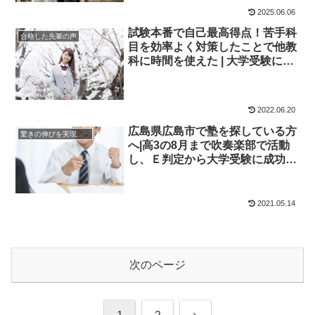
2025.06.06
試験本番で自己最高得点！苦手科
合格した先輩の声
目を効率よく対策したことで他教
科に時間を使えた | 大学受験に成
功した先輩にインタビュー【大学
受験予備校四谷学院】
2022.06.20
広島県広島市で塾を探している方
驚きの伸びを実現｜先輩列伝
へ|高3の8月まで吹奏楽部で活動
し、Ｅ判定から大学受験に成功し
た先輩にインタビュー！大学受験
予備校四谷学院
2021.05.14
次のページ
次