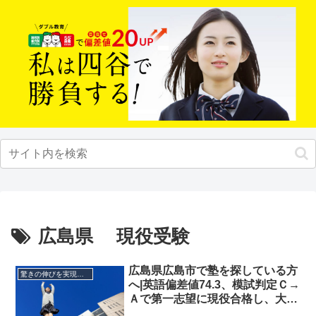
広島県 現役受験
広島県広島市で塾を探している方
驚きの伸びを実現｜先輩列伝
へ|英語偏差値74.3、模試判定Ｃ→
Ａで第一志望に現役合格し、大学
受験に成功した先輩にインタビュ