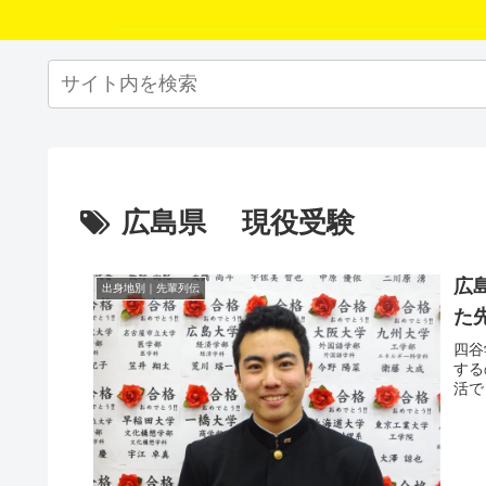
広島県 現役受験
広
出身地別｜先輩列伝
た
四谷
する
活で