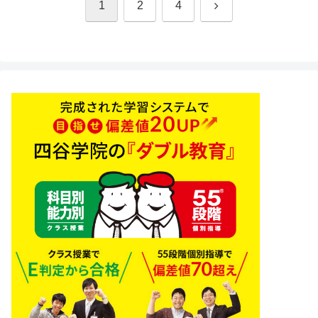
次
1
2
4
へ