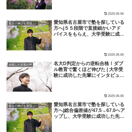
校四谷学院
2025.06.06
愛知県名古屋市で塾を探している
驚きの伸びを実現｜先輩列伝
方へ|５５段階で直接細かいアド
バイスをもらえ、大学受験に成功
した先輩にインタビュー！大学受
験予備校四谷学院
2025.06.06
名大D判定からの逆転合格！ダブ
合格した先輩の声
ル教育で驚くほど伸びた | 大学受
験に成功した先輩にインタビュー
【大学受験予備校四谷学院】
2025.06.06
愛知県名古屋市で塾を探している
驚きの伸びを実現｜先輩列伝
方へ|総合偏差値が47.5→67.0へア
ップし、大学受験に成功した先輩
にインタビュー！大学受験予備校
四谷学院