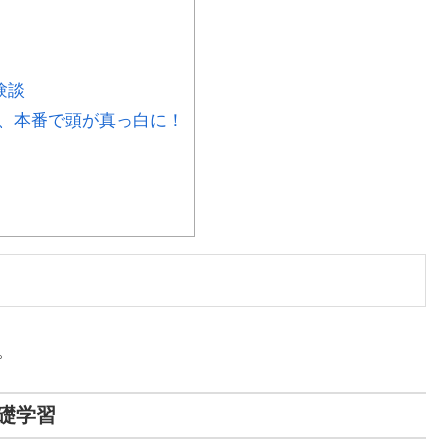
験談
、本番で頭が真っ白に！
。
礎学習