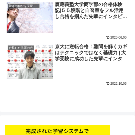
慶應義塾大学商学部の合格体験
驚きの伸びを実現｜先輩列伝
記|５５段階と自習室をフル活用
し合格を掴んだ先輩にインタビュ
ー！大学受験予備校四谷学院
2025.06.06
京大に逆転合格！難問を解くカギ
合格した先輩の声
はテクニックではなく基礎力 | 大
学受験に成功した先輩にインタビ
ュー【大学受験予備校四谷学院】
2022.10.03