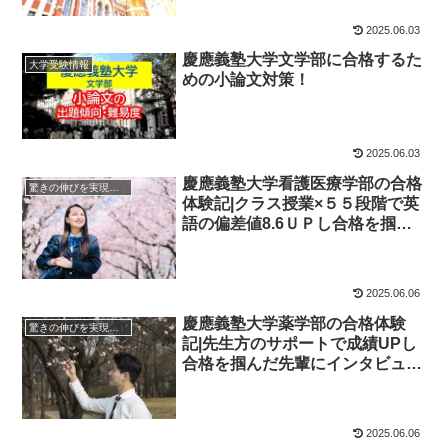
2025.06.03
慶應義塾大学文学部に合格するた
大学受験情報
めの小論文対策！
2025.06.03
慶應義塾大学看護医療学部の合格
驚きの伸びを実現｜先輩列伝
体験記|クラス授業×５５段階で英
語の偏差値8.6ＵＰし合格を掴ん
だ先輩にインタビュー！大学受験
予備校四谷学院
2025.06.06
慶應義塾大学薬学部の合格体験
驚きの伸びを実現｜先輩列伝
記|先生方のサポートで成績UPし
合格を掴んだ先輩にインタビュ
ー！大学受験予備校四谷学院
2025.06.06