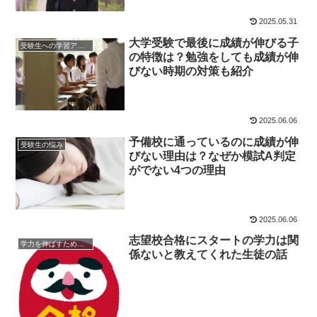
理由とは？
2025.05.31
大学受験で最後に成績が伸びる子
受験生への学習アドバイス
の特徴は？勉強をしても成績が伸
びない時期の対策も紹介
2025.06.06
予備校に通っているのに成績が伸
受験生の悩み
びない理由は？なぜか模試A判定
がでない4つの理由
2025.06.06
志望校合格にスタートの学力は関
学力を伸ばすためのヒント
係ないと教えてくれた生徒の話