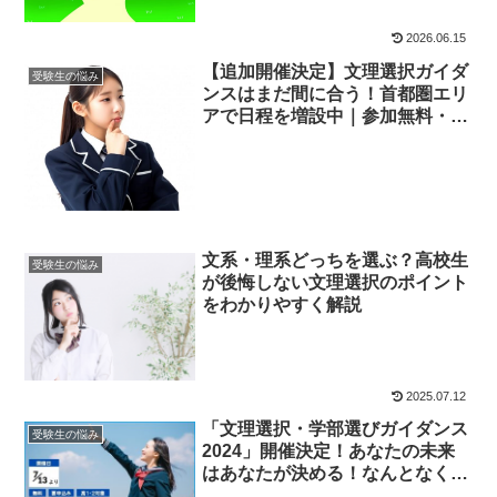
2026.06.15
【追加開催決定】文理選択ガイダ
受験生の悩み
ンスはまだ間に合う！首都圏エリ
アで日程を増設中｜参加無料・高
校生＆保護者歓迎
文系・理系どっちを選ぶ？高校生
受験生の悩み
が後悔しない文理選択のポイント
をわかりやすく解説
2025.07.12
「文理選択・学部選びガイダンス
受験生の悩み
2024」開催決定！あなたの未来
はあなたが決める！なんとなく…
から卒業しませんか？四谷学院の