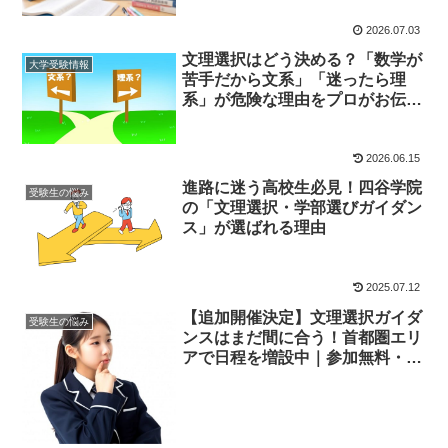
2026.07.03
文理選択はどう決める？「数学が
大学受験情報
苦手だから文系」「迷ったら理
系」が危険な理由をプロがお伝え
します！【大学受験】
2026.06.15
進路に迷う高校生必見！四谷学院
受験生の悩み
の「文理選択・学部選びガイダン
ス」が選ばれる理由
2025.07.12
【追加開催決定】文理選択ガイダ
受験生の悩み
ンスはまだ間に合う！首都圏エリ
アで日程を増設中｜参加無料・高
校生＆保護者歓迎