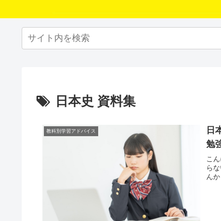
日本史 資料集
日
教科別学習アドバイス
勉
こん
らな
んか