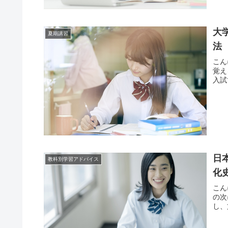
大
夏期講習
法
こん
覚え
入試
日
教科別学習アドバイス
化
こん
の次
し、