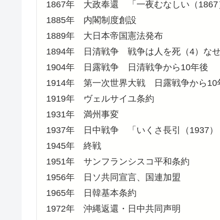
1867年 大政奉還 「一夜むなしい（18
1885年 内閣制度創設
1889年 大日本帝国憲法発布
1894年 日清戦争 戦争は人を死（4）な
1904年 日露戦争 日清戦争から10年後
1914年 第一次世界大戦 日露戦争から10
1919年 ヴェルサイユ条約
1931年 満州事変
1937年 日中戦争 「いくさ長引（1937
1945年 終戦
1951年 サンフランシスコ平和条約
1956年 日ソ共同宣言、国連加盟
1965年 日韓基本条約
1972年 沖縄返還・日中共同声明