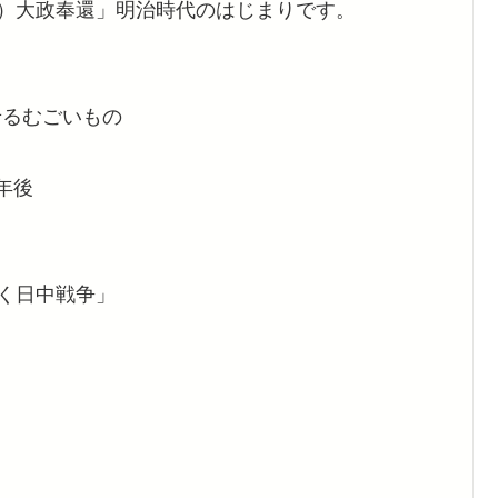
67）大政奉還」明治時代のはじまりです。
せるむごいもの
年後
）く日中戦争」