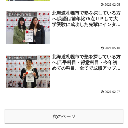
2021.02.05
北海道札幌市で塾を探している方
驚きの伸びを実現｜先輩列伝
へ|英語は前年比75点ＵＰして大
学受験に成功した先輩にインタビ
ュー！大学受験予備校四谷学院
2021.05.10
北海道札幌市で塾を探している方
驚きの伸びを実現｜先輩列伝
へ|苦手科目・得意科目・今年初
めての科目、全てで成績アップし
大学受験に成功した先輩にインタ
ビュー！大学受験予備校四谷学院
2021.02.27
次のページ