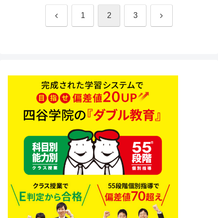
前
次
1
2
3
へ
へ