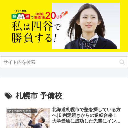
札幌市 予備校
北海道札幌市で塾を探している方
驚きの伸びを実現｜先輩列伝
へ|Ｅ判定続きからの逆転合格！
大学受験に成功した先輩にインタ
ビュー！大学受験予備校四谷学院