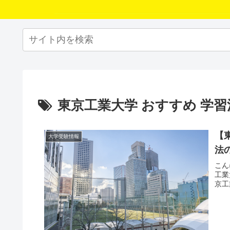
東京工業大学 おすすめ 学習
【
大学受験情報
法
こん
工業
京工