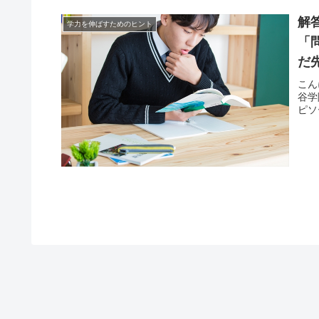
解
学力を伸ばすためのヒント
「
だ
こん
谷学
ピソ