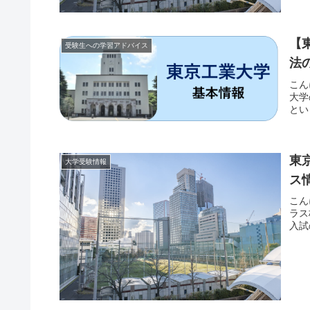
【
受験生への学習アドバイス
法
こん
大学
とい
東
大学受験情報
ス
こん
ラス
入試