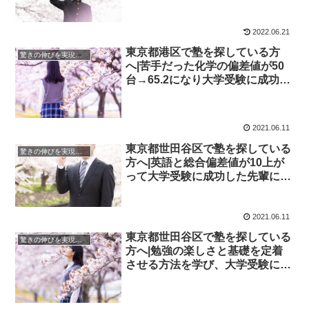
学院】
2022.06.21
東京都港区で塾を探している方
驚きの伸びを実現｜先輩列伝
へ|苦手だった化学の偏差値が50
台→65.2になり大学受験に成功し
た先輩にインタビュー！大学受験
予備校四谷学院
2021.06.11
東京都世田谷区で塾を探している
驚きの伸びを実現｜先輩列伝
方へ|英語と総合偏差値が10上が
って大学受験に成功した先輩にイ
ンタビュー！大学受験予備校四谷
学院
2021.06.11
東京都世田谷区で塾を探している
驚きの伸びを実現｜先輩列伝
方へ|勉強の楽しさと基礎を定着
させる方法を学び、大学受験に成
功した先輩にインタビュー！大学
受験予備校四谷学院