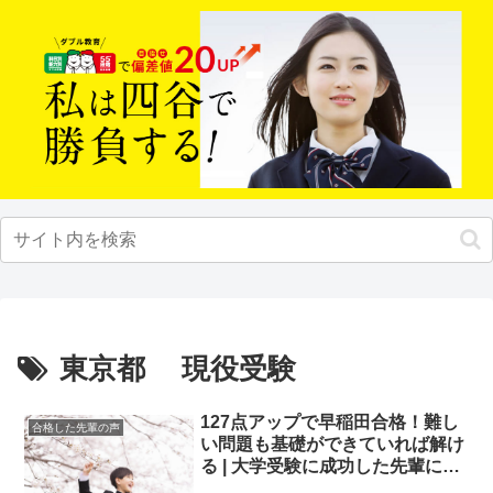
東京都 現役受験
127点アップで早稲田合格！難し
合格した先輩の声
い問題も基礎ができていれば解け
る | 大学受験に成功した先輩にイ
ンタビュー【大学受験予備校四谷