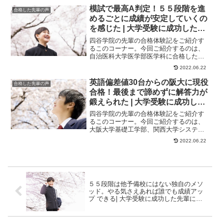
模試で最高A判定！５５段階を進
合格した先輩の声
めるごとに成績が安定していくの
を感じた | 大学受験に成功した先
輩にインタビュー【大学受験予備
四谷学院の先輩の合格体験記をご紹介す
校四谷学院】
るこのコーナー。今回ご紹介するのは、
自治医科大学医学部医学科に合格したく
んのストーリーです。学習の遅れを感じ
2022.06.22
始めていた。― ...
英語偏差値30台からの阪大に現役
合格した先輩の声
合格！最後まで諦めずに解答力が
鍛えられた | 大学受験に成功した
先輩にインタビュー【大学受験予
四谷学院の先輩の合格体験記をご紹介す
備校四谷学院】
るこのコーナー。今回ご紹介するのは、
大阪大学基礎工学部、関西大学システム
理工学部、化学生命工学部、同志社大学
2022.06.22
理工学部に合格し...
５５段階は他予備校にはない独自のメソ
ッド。やる気さえあれば誰でも成績アッ
プ できる| 大学受験に成功した先輩にイ
ンタビュー【大学受験予備校四谷学院】