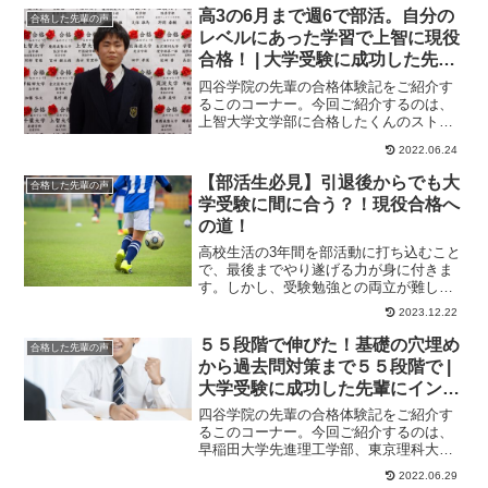
高3の6月まで週6で部活。自分の
合格した先輩の声
レベルにあった学習で上智に現役
合格！ | 大学受験に成功した先輩
にインタビュー【大学受験予備校
四谷学院の先輩の合格体験記をご紹介す
四谷学院】
るこのコーナー。今回ご紹介するのは、
上智大学文学部に合格したくんのストー
リーです。高3の6月まで卓球部に所属。
2022.06.24
家では全然勉強...
【部活生必見】引退後からでも大
合格した先輩の声
学受験に間に合う？！現役合格へ
の道！
高校生活の3年間を部活動に打ち込むこと
で、最後までやり遂げる力が身に付きま
す。しかし、受験勉強との両立が難しい
ことが多いため、引退後に勉強を始めて
2023.12.22
も間に合うのか...
５５段階で伸びた！基礎の穴埋め
合格した先輩の声
から過去問対策まで５５段階で |
大学受験に成功した先輩にインタ
ビュー【大学受験予備校四谷学
四谷学院の先輩の合格体験記をご紹介す
院】
るこのコーナー。今回ご紹介するのは、
早稲田大学先進理工学部、東京理科大学
理学部第一部、明治大学理工学部、中央
2022.06.29
大学理工学部に合...