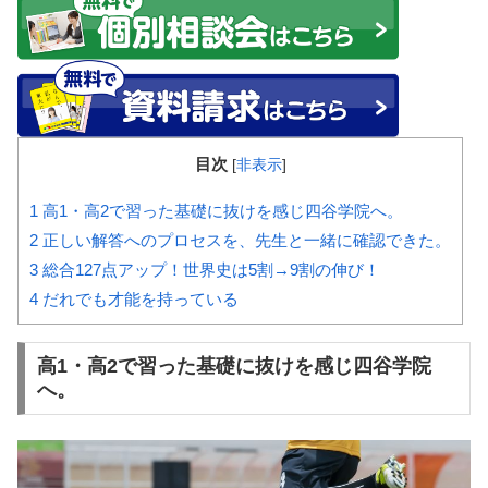
目次
[
非表示
]
1
高1・高2で習った基礎に抜けを感じ四谷学院へ。
2
正しい解答へのプロセスを、先生と一緒に確認できた。
3
総合127点アップ！世界史は5割→9割の伸び！
4
だれでも才能を持っている
高1・高2で習った基礎に抜けを感じ四谷学院
へ。