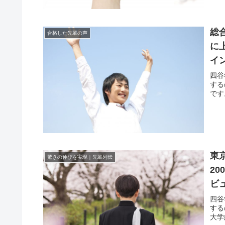
総
合格した先輩の声
に
イ
四谷
する
です
東
驚きの伸びを実現｜先輩列伝
2
ビ
四谷
する
大学