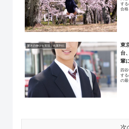
する
合格
東
驚きの伸びを実現｜先輩列伝
台
輩
四谷
する
の最
次