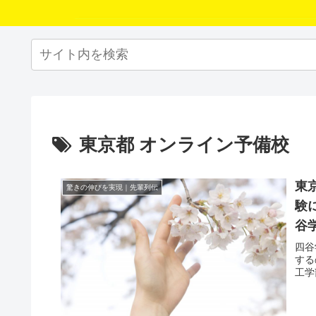
東京都 オンライン予備校
東
驚きの伸びを実現｜先輩列伝
験
谷
四谷
する
工学