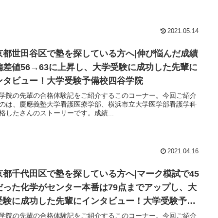
2021.05.14
京都世田谷区で塾を探している方へ|伸び悩んだ成績
偏差値56→63に上昇し、大学受験に成功した先輩に
ンタビュー！大学受験予備校四谷学院
学院の先輩の合格体験記をご紹介するこのコーナー。今回ご紹介
のは、慶應義塾大学看護医療学部、横浜市立大学医学部看護学科
格したさんのストーリーです。成績...
2021.04.16
京都千代田区で塾を探している方へ|マーク模試で45
だった化学がセンター本番は79点までアップし、大
受験に成功した先輩にインタビュー！大学受験予備
四谷学院
学院の先輩の合格体験記をご紹介するこのコーナー。今回ご紹介