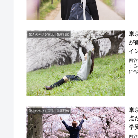
東
驚きの伸びを実現｜先輩列伝
が
イ
四谷
する
に合
東
驚きの伸びを実現｜先輩列伝
点
学
校
四谷