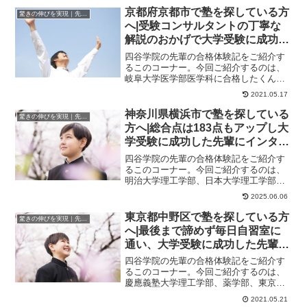
京都府京都市で塾を探している方
驚きの伸びを実現｜先輩列伝
へ|受験コンサルタントの丁寧な
解説のおかげで大学受験に成功し
た先輩にインタビュー！大学受験
四谷学院の先輩の合格体験記をご紹介す
予備校四谷学院
るこのコーナー。今回ご紹介するのは、
岐阜大学医学部医学科に合格したくんの
ストーリーです。点数が伸び悩んでいた
2021.05.17
学生時代四谷学院...
神奈川県横浜市で塾を探している
驚きの伸びを実現｜先輩列伝
方へ|総合点は183点もアップし大
学受験に成功した先輩にインタビ
ュー！大学受験予備校四谷学院
四谷学院の先輩の合格体験記をご紹介す
るこのコーナー。今回ご紹介するのは、
明治大学理工学部、日本大学理工学部に
合格したくんのストーリーです。部活ば
2025.06.06
かりしていたので...
東京都中野区で塾を探している方
驚きの伸びを実現｜先輩列伝
へ|最後まで諦めず毎日自習室に
通い、大学受験に成功した先輩に
インタビュー！大学受験予備校四
四谷学院の先輩の合格体験記をご紹介す
谷学院
るこのコーナー。今回ご紹介するのは、
慶應義塾大学理工学部、薬学部、東京理
科大学理学部第一部に合格したくんのス
2021.05.21
トーリーです。勉...