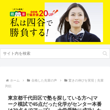
ホーム
合格した先輩の声
驚きの伸びを実現｜先輩
列伝
東京都千代田区で塾を探している方へ|マ
ーク模試で45点だった化学がセンター本番