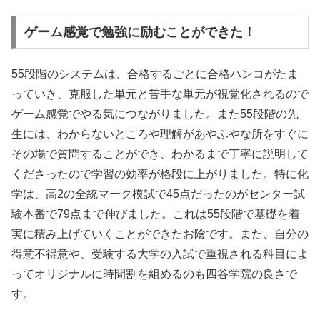
ゲーム感覚で勉強に励むことができた！
55段階のシステムは、合格するごとに合格ハンコがたま
っていき、克服した単元と苦手な単元が視覚化されるので
ゲーム感覚でやる気につながりました。また55段階の先
生には、わからないところや理解があやふやな所をすぐに
その場で質問することができ、わかるまで丁寧に説明して
くださったので学習の効率が格段に上がりました。特に化
学は、高2の全統マーク模試で45点だったのがセンター試
験本番で79点まで伸びました。これは55段階で基礎を着
実に積み上げていくことができたお陰です。また、自分の
得意不得意や、受験する大学の入試で重視される科目によ
ってオリジナルに時間割を組めるのも四谷学院の良さで
す。