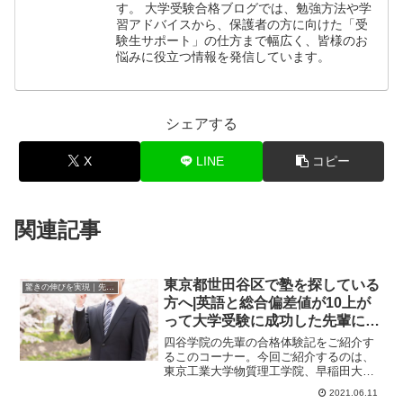
す。 大学受験合格ブログでは、勉強方法や学
習アドバイスから、保護者の方に向けた「受
験生サポート」の仕方まで幅広く、皆様のお
悩みに役立つ情報を発信しています。
シェアする
X
LINE
コピー
関連記事
東京都世田谷区で塾を探している
驚きの伸びを実現｜先輩列伝
方へ|英語と総合偏差値が10上が
って大学受験に成功した先輩にイ
ンタビュー！大学受験予備校四谷
四谷学院の先輩の合格体験記をご紹介す
学院
るこのコーナー。今回ご紹介するのは、
東京工業大学物質理工学院、早稲田大学
先進理工学部、慶應義塾大学理工学部、
2021.06.11
東京理科大学理工...