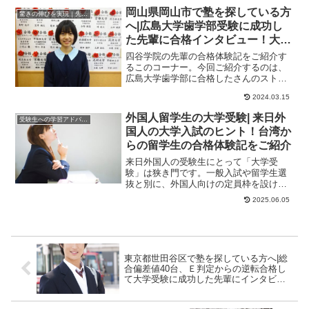
岡山県岡山市で塾を探している方
驚きの伸びを実現｜先輩列伝
へ|広島大学歯学部受験に成功し
た先輩に合格インタビュー！大学
受験予備校四谷学院
四谷学院の先輩の合格体験記をご紹介す
るこのコーナー。今回ご紹介するのは、
広島大学歯学部に合格したさんのストー
リーです。覚えたことをすぐ忘れてしま
2024.03.15
い大の苦手だった...
外国人留学生の大学受験| 来日外
受験生への学習アドバイス
国人の大学入試のヒント！台湾か
らの留学生の合格体験記をご紹介
来日外国人の受験生にとって「大学受
験」は狭き門です。一般入試や留学生選
抜と別に、外国人向けの定員枠を設けて
いる大学はわずか1校、という報道も出て
2025.06.05
います（日本経済...
東京都世田谷区で塾を探している方へ|総
合偏差値40台、Ｅ判定からの逆転合格し
て大学受験に成功した先輩にインタビュ
ー！大学受験予備校四谷学院