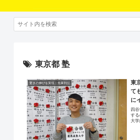
東京都 塾
東
驚きの伸びを実現｜先輩列伝
て
に
四谷
する
大学