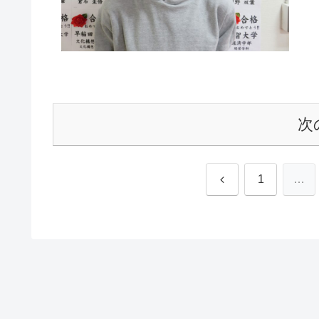
次
前
1
…
へ