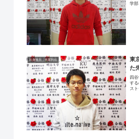
学部
東
出身地別｜先輩列伝
た
四谷
する
スト