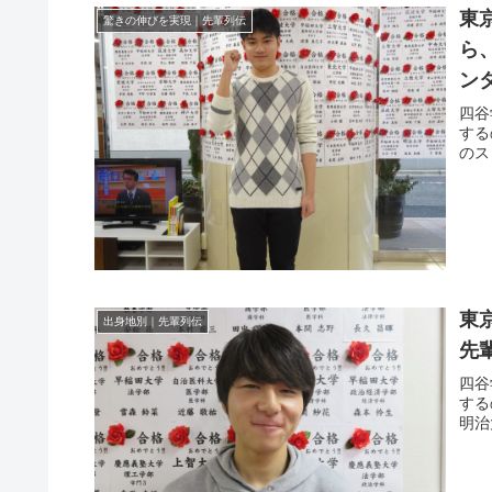
東
驚きの伸びを実現｜先輩列伝
ら
ン
四谷
する
のス
東
出身地別｜先輩列伝
先
四谷
する
明治