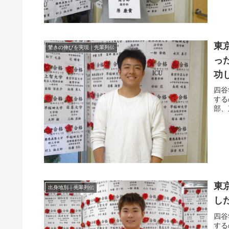
東
驚きの伸びを実現｜先輩列伝
っ
功
四谷
する
部、
東
出身地別｜先輩列伝
し
四谷
する