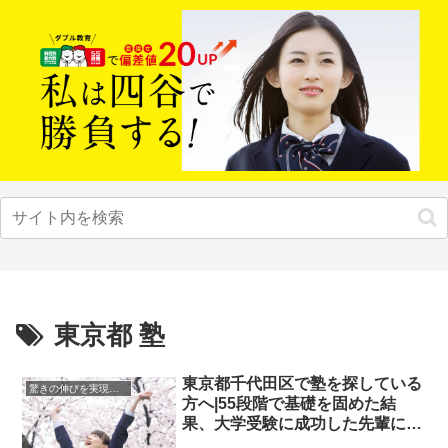
東京都 塾
東京都千代田区で塾を探している
驚きの伸びを実現｜先輩列伝
方へ|55段階で基礎を固めた結
果、大学受験に成功した先輩にイ
ンタビュー！大学受験予備校四谷