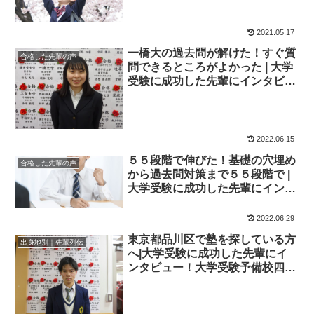
学院
2021.05.17
一橋大の過去問が解けた！すぐ質
合格した先輩の声
問できるところがよかった | 大学
受験に成功した先輩にインタビュ
ー【大学受験予備校四谷学院】
2022.06.15
５５段階で伸びた！基礎の穴埋め
合格した先輩の声
から過去問対策まで５５段階で |
大学受験に成功した先輩にインタ
ビュー【大学受験予備校四谷学
院】
2022.06.29
東京都品川区で塾を探している方
出身地別｜先輩列伝
へ|大学受験に成功した先輩にイ
ンタビュー！大学受験予備校四谷
学院