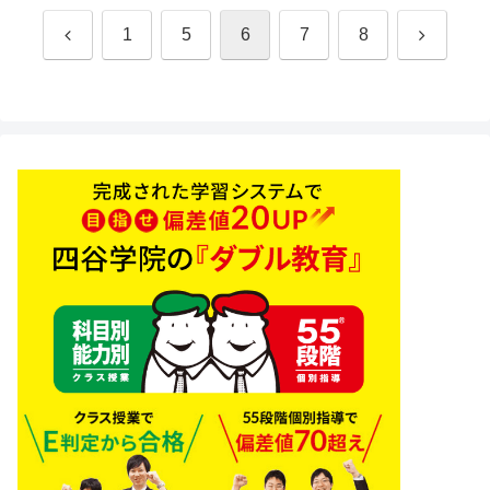
前
次
1
5
6
7
8
へ
へ