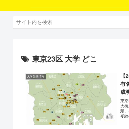
東京23区 大学 どこ
【
大学受験情報
有
成
東京
大御
駅、
受験