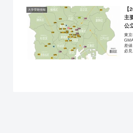
【
大学受験情報
主
公
東京
GM
差値
必見