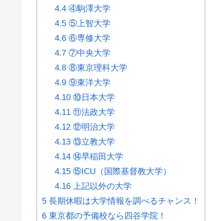
4.4
④駒澤大学
4.5
⑤上智大学
4.6
⑥専修大学
4.7
⑦中央大学
4.8
⑧東京理科大学
4.9
⑨東洋大学
4.10
⑩日本大学
4.11
⑪法政大学
4.12
⑫明治大学
4.13
⑬立教大学
4.14
⑭早稲田大学
4.15
⑮ICU（国際基督教大学）
4.16
上記以外の大学
5
長期休暇は大学情報を調べるチャンス！
6
東京都の予備校なら四谷学院！