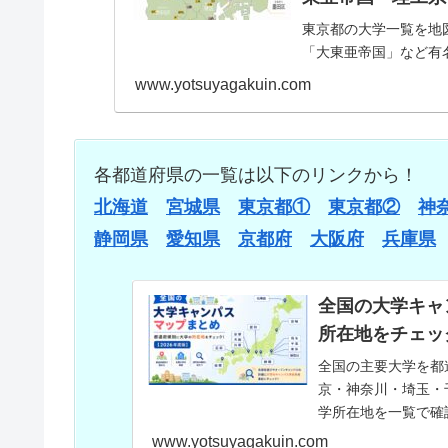
東京都の大学一覧を地
「大東亜帝国」など有
とめて確認できます。
www.yotsuyagakuin.com
各都道府県の一覧は以下のリンクから！
北海道
宮城県
東京都①
東京都②
神
静岡県
愛知県
京都府
大阪府
兵庫県
全国の大学キャ
所在地をチェック
全国の主要大学を都
京・神奈川・埼玉・
学所在地を一覧で確
情報収集にお役立て
www.yotsuyagakuin.com