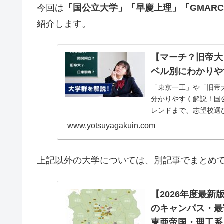
今回は
「国公立大学」「早慶上理」「GMAR
紹介します。
【マーチ？旧帝大
ベル別にわかりや
「東京一工」や「旧帝
分かりやすく解説！国
レンドまで、志望校選
www.yotsuyagakuin.com
上記以外の大学については、別記事でまとめ
【2026年度最
のキャンパス・最
東亜帝国・理工系