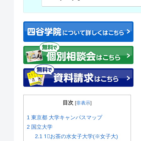
目次
[
非表示
]
1
東京都 大学キャンパスマップ
2
国立大学
2.1
1⃣お茶の水女子大学(※女子大)