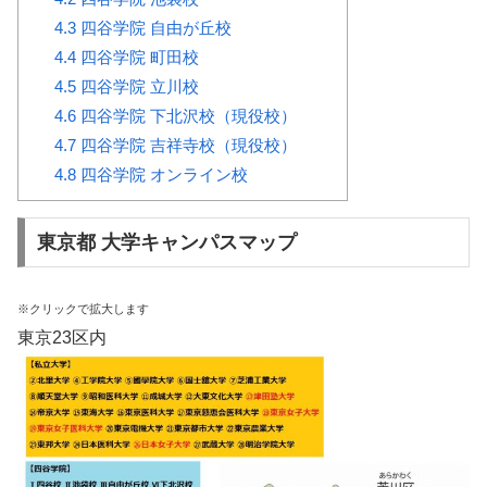
4.3
四谷学院 自由が丘校
4.4
四谷学院 町田校
4.5
四谷学院 立川校
4.6
四谷学院 下北沢校（現役校）
4.7
四谷学院 吉祥寺校（現役校）
4.8
四谷学院 オンライン校
東京都 大学キャンパスマップ
※クリックで拡大します
東京23区内