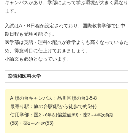
キャンパスがあり、学部によって学ぶ環境が大きく異なり
ます。
入試はA・B日程が設定されており、国際教養学部では中
期日程も受験可能です。
医学部は英語・理科の配点が数学よりも高くなっているた
め、得意科目に仕上げておきましょう。
小論文も必須となっています。
⑨昭和医科大学
A.旗の台キャンパス：品川区旗の台1-5-8
最寄り駅：旗の台駅(駅から徒歩で約5分)
使用学部：医
(偏差値69)・歯
2～6年次
2～4年次前期
(58)・薬
(53)
2～6年次