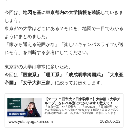
今回は、
地図を基に東京都内の大学情報を確認
していきま
しょう。
東京都の大学はどこにある？それを、地図で一目でわかる
ようにまとめました。
「家から通える範囲かな」「楽しいキャンパスライフが送
れそう」を判断する参考にしてください。
東京都の大学は非常に多いため、
今回は
「医療系」「理工系」「成成明学獨國武」「大東亜
帝国」「女子大御三家」
に絞ってお伝えします。
【マーチ？旧帝大？日東駒専？】大学群（大学グ
ループ）をレベル別にわかりやすく教えて！
「東京一工」や「旧帝大」、「MARCH」「日東駒専」な
どの大学群をレベル別に分かりやすく解説！国公立と私立
の難易度の違いや、各グループの特徴・最新トレンドま
で、志望校選びに役立つ情報をプロの視点でまとめまし
た。
2026.06.22
www.yotsuyagakuin.com