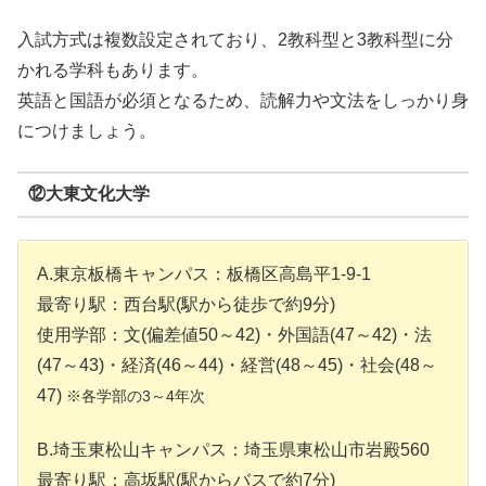
入試方式は複数設定されており、2教科型と3教科型に分
かれる学科もあります。
英語と国語が必須となるため、読解力や文法をしっかり身
につけましょう。
⑫大東文化大学
A.東京板橋キャンパス：板橋区高島平1-9-1
最寄り駅：西台駅(駅から徒歩で約9分)
使用学部：文(偏差値50～42)・外国語(47～42)・法
(47～43)・経済(46～44)・経営(48～45)・社会(48～
47)
※各学部の3～4年次
B.埼玉東松山キャンパス：埼玉県東松山市岩殿560
最寄り駅：高坂駅(駅からバスで約7分)