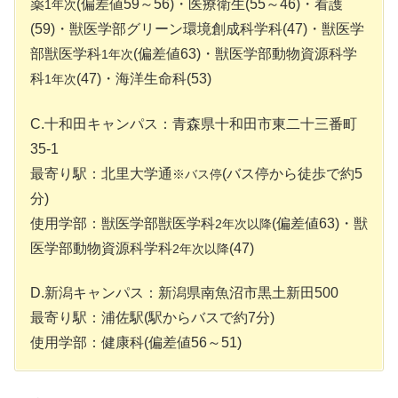
薬
(偏差値59～56)・医療衛生(55～46)・看護
1年次
(59)・獣医学部グリーン環境創成科学科(47)・獣医学
部獣医学科
(偏差値63)・獣医学部動物資源科学
1年次
科
(47)・海洋生命科(53)
1年次
C.十和田キャンパス：青森県十和田市東二十三番町
35-1
最寄り駅：北里大学通
(バス停から徒歩で約5
※バス停
分)
使用学部：獣医学部獣医学科
(偏差値63)・獣
2年次以降
医学部動物資源科学科
(47)
2年次以降
D.新潟キャンパス：新潟県南魚沼市黒土新田500
最寄り駅：浦佐駅(駅からバスで約7分)
使用学部：健康科(偏差値56～51)