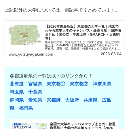
上記以外の大学については、別記事でまとめています。
【2026年度最新版】東京都の大学一覧｜地図で
わかる主要大学のキャンパス・最寄り駅・偏差値
まとめ【国公立・早慶上理・GMARCH・日東駒
専】
東京都の大学一覧を地図でわかりやすく紹介。国公立や早
慶上理・GMARCH・日東駒専など主要25校のキャンパス
所在地、最寄り駅、偏差値、特徴をまとめて確認できま
す。東京都で大学選びをする受験生必見。
2026.06.04
www.yotsuyagakuin.com
各都道府県の一覧は以下のリンクから！
北海道
宮城県
東京都①
東京都②
神奈川県
埼玉県
千葉県
静岡県
愛知県
京都府
大阪府
兵庫県
広島
県
福岡県
全国の大学キャンパスマップまとめ｜都道
府県別に大学の所在地をチェック【2026