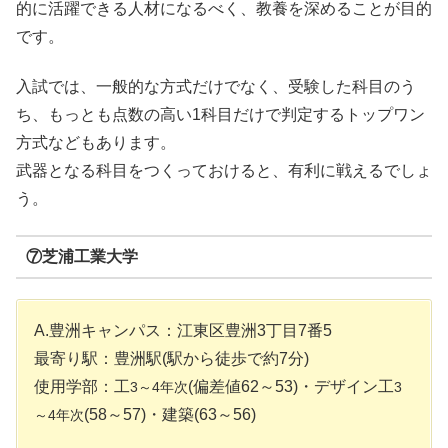
的に活躍できる人材になるべく、教養を深めることが目的
です。
入試では、一般的な方式だけでなく、受験した科目のう
ち、もっとも点数の高い1科目だけで判定するトップワン
方式などもあります。
武器となる科目をつくっておけると、有利に戦えるでしょ
う。
⑦芝浦工業大学
A.豊洲キャンパス：江東区豊洲3丁目7番5
最寄り駅：豊洲駅(駅から徒歩で約7分)
使用学部：工
(偏差値62～53)・デザイン工
3～4年次
3
(58～57)・建築(63～56)
～4年次