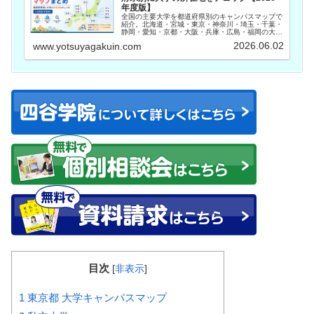
年度版】
全国の主要大学を都道府県別のキャンパスマップで
紹介。北海道・宮城・東京・神奈川・埼玉・千葉・
静岡・愛知・京都・大阪・兵庫・広島・福岡の大学
所在地を一覧で確認できます。志望校選びやオープ
2026.06.02
www.yotsuyagakuin.com
ンキャンパス参加前の情報収集にお役立てくださ
い。
目次
[
非表示
]
1
東京都 大学キャンパスマップ