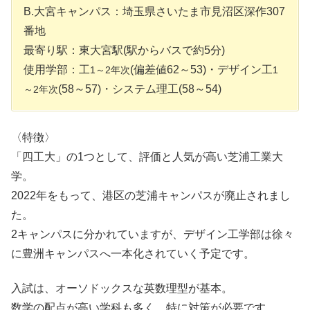
B.大宮キャンパス：埼玉県さいたま市見沼区深作307
番地
最寄り駅：東大宮駅(駅からバスで約5分)
使用学部：工
(偏差値62～53)・デザイン工
1～2年次
1
(58～57)・システム理工(58～54)
～2年次
〈特徴〉
「四工大」の1つとして、評価と人気が高い芝浦工業大
学。
2022年をもって、港区の芝浦キャンパスが廃止されまし
た。
2キャンパスに分かれていますが、デザイン工学部は徐々
に豊洲キャンパスへ一本化されていく予定です。
入試は、オーソドックスな英数理型が基本。
数学の配点が高い学科も多く、特に対策が必要です。