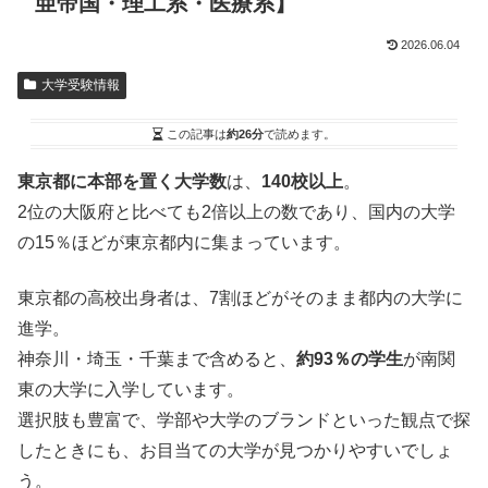
亜帝国・理工系・医療系】
2026.06.04
大学受験情報
この記事は
約26分
で読めます。
東京都に本部を置く大学数
は、
140校以上
。
2位の大阪府と比べても2倍以上の数であり、国内の大学
の15％ほどが東京都内に集まっています。
東京都の高校出身者は、7割ほどがそのまま都内の大学に
進学。
神奈川・埼玉・千葉まで含めると、
約93％の学生
が南関
東の大学に入学しています。
選択肢も豊富で、学部や大学のブランドといった観点で探
したときにも、お目当ての大学が見つかりやすいでしょ
う。