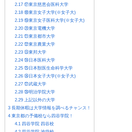
2.17
⑰東京慈恵会医科大学
2.18
⑱東京女子大学(※女子大)
2.19
⑲東京女子医科大学(※女子大)
2.20
⑳東京電機大学
2.21
㉑東京都市大学
2.22
㉒東京農業大学
2.23
㉓東邦大学
2.24
㉔日本医科大学
2.25
㉕日本獣医生命科学大学
2.26
㉖日本女子大学(※女子大)
2.27
㉗武蔵大学
2.28
㉘明治学院大学
2.29
上記以外の大学
3
長期休暇は大学情報を調べるチャンス！
4
東京都の予備校なら四谷学院！
4.1
四谷学院 四谷校
4.2
四谷学院 池袋校