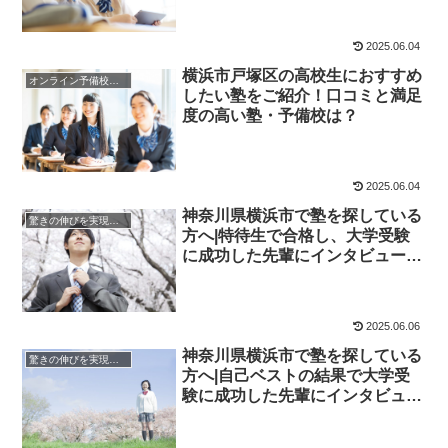
2025.06.04
横浜市戸塚区の高校生におすすめ
オンライン予備校・塾の活用法
したい塾をご紹介！口コミと満足
度の高い塾・予備校は？
2025.06.04
神奈川県横浜市で塾を探している
驚きの伸びを実現｜先輩列伝
方へ|特待生で合格し、大学受験
に成功した先輩にインタビュー！
大学受験予備校四谷学院
2025.06.06
神奈川県横浜市で塾を探している
驚きの伸びを実現｜先輩列伝
方へ|自己ベストの結果で大学受
験に成功した先輩にインタビュ
ー！大学受験予備校四谷学院