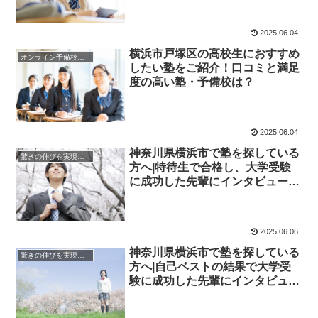
2025.06.04
横浜市戸塚区の高校生におすすめ
オンライン予備校・塾の活用法
したい塾をご紹介！口コミと満足
度の高い塾・予備校は？
2025.06.04
神奈川県横浜市で塾を探している
驚きの伸びを実現｜先輩列伝
方へ|特待生で合格し、大学受験
に成功した先輩にインタビュー！
大学受験予備校四谷学院
2025.06.06
神奈川県横浜市で塾を探している
驚きの伸びを実現｜先輩列伝
方へ|自己ベストの結果で大学受
験に成功した先輩にインタビュ
ー！大学受験予備校四谷学院