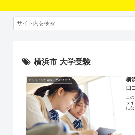
横浜市 大学受験
横
オンライン予備校・塾の活用法
口
この
ライ
にな