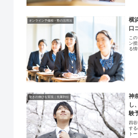
横
オンライン予備校・塾の活用法
口
この
ン授
る情
神
驚きの伸びを実現｜先輩列伝
し
験
四谷
する
トー