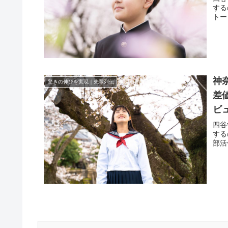
する
トー
神
驚きの伸びを実現｜先輩列伝
差
ビ
四谷
する
部活