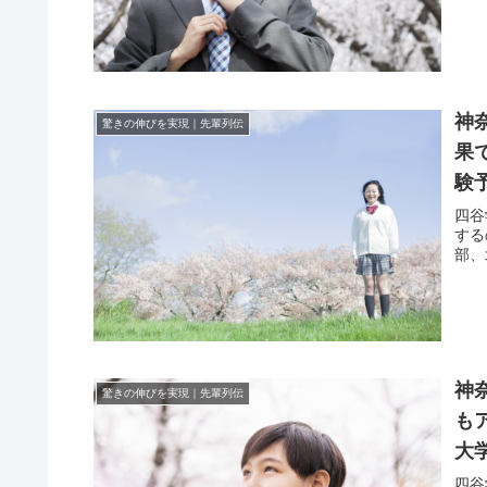
神
驚きの伸びを実現｜先輩列伝
果
験
四谷
する
部、
神
驚きの伸びを実現｜先輩列伝
も
大
四谷