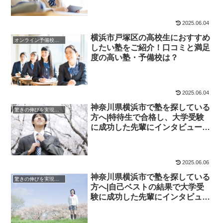
2025.06.04
横浜市戸塚区の高校生におすすめ
オンライン予備校・塾の活用法
したい塾をご紹介！口コミと満足
度の高い塾・予備校は？
2025.06.04
神奈川県横浜市で塾を探している
驚きの伸びを実現｜先輩列伝
方へ|特待生で合格し、大学受験
に成功した先輩にインタビュー！
大学受験予備校四谷学院
2025.06.06
神奈川県横浜市で塾を探している
驚きの伸びを実現｜先輩列伝
方へ|自己ベストの結果で大学受
験に成功した先輩にインタビュ
ー！大学受験予備校四谷学院