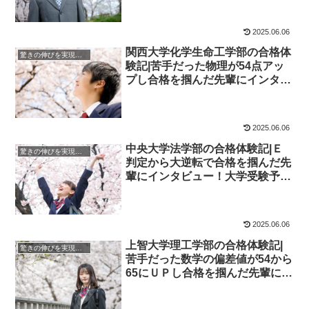
2025.06.06
関西大学化学生命工学部の合格体
驚きの伸びを実現｜先輩列伝
験記|苦手だった物理が54点アッ
プし合格を掴んだ先輩にインタビ
ュー！大学受験予備校四谷学院
2025.06.06
中央大学法学部の合格体験記|Ｅ
驚きの伸びを実現｜先輩列伝
判定から大逆転で合格を掴んだ先
輩にインタビュー！大学受験予備
校四谷学院
2025.06.06
上智大学理工学部の合格体験記|
驚きの伸びを実現｜先輩列伝
苦手だった数学の偏差値が54から
65にＵＰし合格を掴んだ先輩にイ
ンタビュー！大学受験予備校四谷
学院