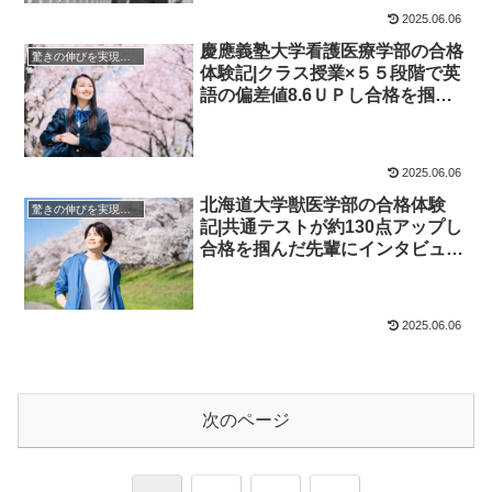
2025.06.06
慶應義塾大学看護医療学部の合格
驚きの伸びを実現｜先輩列伝
体験記|クラス授業×５５段階で英
語の偏差値8.6ＵＰし合格を掴ん
だ先輩にインタビュー！大学受験
予備校四谷学院
2025.06.06
北海道大学獣医学部の合格体験
驚きの伸びを実現｜先輩列伝
記|共通テストが約130点アップし
合格を掴んだ先輩にインタビュ
ー！大学受験予備校四谷学院
2025.06.06
次のページ