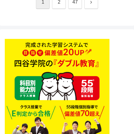
次
1
2
47
へ