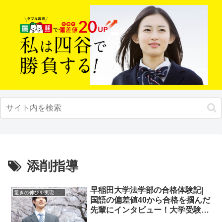
添削指導
早稲田大学法学部の合格体験記|
驚きの伸びを実現｜先輩列伝
国語の偏差値40から合格を掴んだ
先輩にインタビュー！大学受験予
備校四谷学院