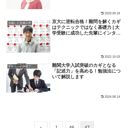
2020.09.18
京大に逆転合格！難問を解くカギ
合格した先輩の声
はテクニックではなく基礎力 | 大
学受験に成功した先輩にインタビ
ュー【大学受験予備校四谷学院】
2022.10.03
難関大学入試突破のカギとなる
受験生への学習アドバイス
「記述力」を高める！勉強法につ
いて解説します
2024.08.14
前
1
46
47