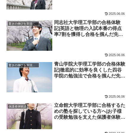
学院
2025.06.06
同志社大学理工学部の合格体験
驚きの伸びを実現｜先輩列伝
記|英語と物理の入試本番の得点
率7割を獲得し合格を掴んだ先輩
にインタビュー！大学受験予備校
四谷学院
2025.06.06
青山学院大学理工学部の合格体験
驚きの伸びを実現｜先輩列伝
記|徹底的に効率を良くした四谷
学院の勉強法で合格を掴んだ先輩
にインタビュー！大学受験予備校
四谷学院
2025.06.06
立命館大学理工学部に合格するた
保護者体験談
めの塾を探している方へ|お子様
の受験勉強を支えた保護者体験
談！大学受験予備校四谷学院