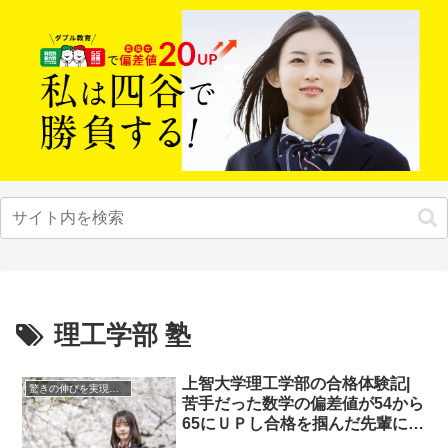
理工学部 塾
上智大学理工学部の合格体験記|
驚きの伸びを実現｜先輩列伝
苦手だった数学の偏差値が54から
65にＵＰし合格を掴んだ先輩にイ
ンタビュー！大学受験予備校四谷